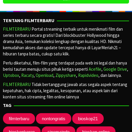
TENTANG FILMTERBARU
FILMTERBARU
Portal streaming terbaik untuk menikmati film dan
series terbaru secara gratis! Dari blockbuster Hollywood hingga
drama Asia, temukan koleksi lengkap dengan kualitas HD. Nikmati
kemudahan akses dan update tercepat hanya di LayarMeriah21 –
hiburan tanpa batas, cukup satu klik.
Perlu diketahui, film-film yang terdapat pada web ini legal dan hanya
berisi tautan menuju situs pihak ketiga seperti
Acefile
,
Google Drive
,
Uptobox
,
Racaty
,
Openload
,
Zippyshare
,
Rapidvideo
, dan lainnya.
FILMTERBARU
Tidak bertanggung jawab atas segala aspek tentang
kepatuhan, hak cipta, legalitas, kesopanan, atau aspek lain dari
konten situs streaming film online lainnya
TAG
filmterbaru
nontongratis
bioskop21
bioskopkeren
cinemaindo
bioskop online