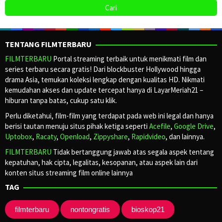
TENTANG FILMTERBARU
FILMTERBARU
Portal streaming terbaik untuk menikmati film dan
series terbaru secara gratis! Dari blockbuster Hollywood hingga
drama Asia, temukan koleksi lengkap dengan kualitas HD. Nikmati
kemudahan akses dan update tercepat hanya di LayarMeriah21 –
hiburan tanpa batas, cukup satu klik.
Perlu diketahui, film-film yang terdapat pada web ini legal dan hanya
berisi tautan menuju situs pihak ketiga seperti
Acefile
,
Google Drive
,
Uptobox
,
Racaty
,
Openload
,
Zippyshare
,
Rapidvideo
, dan lainnya.
FILMTERBARU
Tidak bertanggung jawab atas segala aspek tentang
kepatuhan, hak cipta, legalitas, kesopanan, atau aspek lain dari
konten situs streaming film online lainnya
TAG
filmterbaru
nontongratis
bioskop21