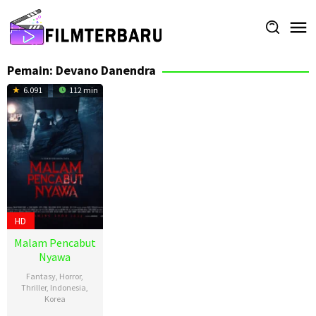
Loncat
ke
konten
Pemain:
Devano Danendra
6.091
112 min
HD
Malam Pencabut
Nyawa
Fantasy
,
Horror
,
Thriller
,
Indonesia
,
Korea