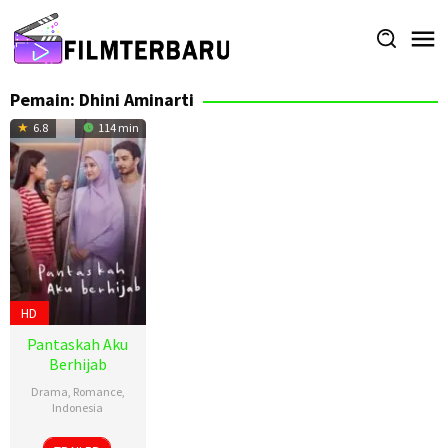
Loncat
ke
konten
Pemain:
Dhini Aminarti
6.8
114 min
HD
Pantaskah Aku
Berhijab
Drama
,
Romance
,
Indonesia
21
Hadrah