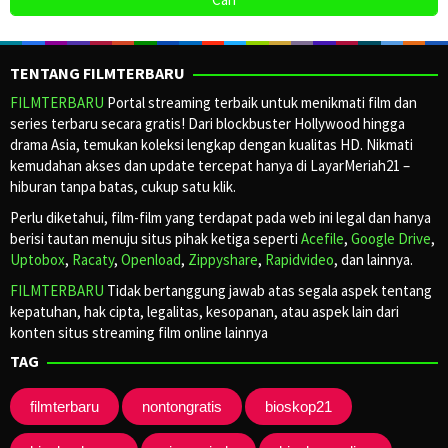
TENTANG FILMTERBARU
FILMTERBARU
Portal streaming terbaik untuk menikmati film dan
series terbaru secara gratis! Dari blockbuster Hollywood hingga
drama Asia, temukan koleksi lengkap dengan kualitas HD. Nikmati
kemudahan akses dan update tercepat hanya di LayarMeriah21 –
hiburan tanpa batas, cukup satu klik.
Perlu diketahui, film-film yang terdapat pada web ini legal dan hanya
berisi tautan menuju situs pihak ketiga seperti
Acefile
,
Google Drive
,
Uptobox
,
Racaty
,
Openload
,
Zippyshare
,
Rapidvideo
, dan lainnya.
FILMTERBARU
Tidak bertanggung jawab atas segala aspek tentang
kepatuhan, hak cipta, legalitas, kesopanan, atau aspek lain dari
konten situs streaming film online lainnya
TAG
filmterbaru
nontongratis
bioskop21