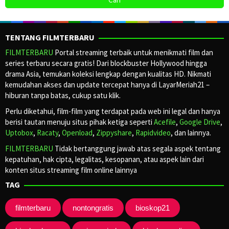
TENTANG FILMTERBARU
FILMTERBARU
Portal streaming terbaik untuk menikmati film dan
series terbaru secara gratis! Dari blockbuster Hollywood hingga
drama Asia, temukan koleksi lengkap dengan kualitas HD. Nikmati
kemudahan akses dan update tercepat hanya di LayarMeriah21 –
hiburan tanpa batas, cukup satu klik.
Perlu diketahui, film-film yang terdapat pada web ini legal dan hanya
berisi tautan menuju situs pihak ketiga seperti
Acefile
,
Google Drive
,
Uptobox
,
Racaty
,
Openload
,
Zippyshare
,
Rapidvideo
, dan lainnya.
FILMTERBARU
Tidak bertanggung jawab atas segala aspek tentang
kepatuhan, hak cipta, legalitas, kesopanan, atau aspek lain dari
konten situs streaming film online lainnya
TAG
filmterbaru
nontongratis
bioskop21