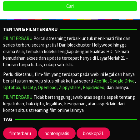
TENTANG FILMTERBARU
FILMTERBARU
Portal streaming terbaik untuk menikmati film dan
series terbaru secara gratis! Dari blockbuster Hollywood hingga
drama Asia, temukan koleksi lengkap dengan kualitas HD. Nikmati
kemudahan akses dan update tercepat hanya di LayarMeriah21 –
hiburan tanpa batas, cukup satu klik.
Perlu diketahui, film-film yang terdapat pada web ini legal dan hanya
berisi tautan menuju situs pihak ketiga seperti
Acefile
,
Google Drive
,
Uptobox
,
Racaty
,
Openload
,
Zippyshare
,
Rapidvideo
, dan lainnya.
FILMTERBARU
Tidak bertanggung jawab atas segala aspek tentang
kepatuhan, hak cipta, legalitas, kesopanan, atau aspek lain dari
konten situs streaming film online lainnya
TAG
filmterbaru
nontongratis
bioskop21