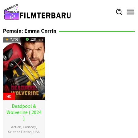
Loncat
ke
konten
Pemain:
Emma Corrin
7.703
128 min
HD
Deadpool &
Wolverine ( 2024
)
Action
,
Comedy
,
Science Fiction
,
USA