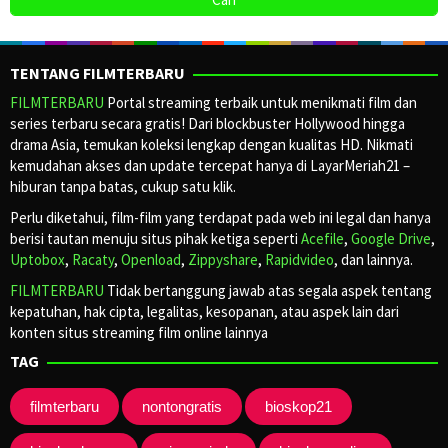
TENTANG FILMTERBARU
FILMTERBARU
Portal streaming terbaik untuk menikmati film dan
series terbaru secara gratis! Dari blockbuster Hollywood hingga
drama Asia, temukan koleksi lengkap dengan kualitas HD. Nikmati
kemudahan akses dan update tercepat hanya di LayarMeriah21 –
hiburan tanpa batas, cukup satu klik.
Perlu diketahui, film-film yang terdapat pada web ini legal dan hanya
berisi tautan menuju situs pihak ketiga seperti
Acefile
,
Google Drive
,
Uptobox
,
Racaty
,
Openload
,
Zippyshare
,
Rapidvideo
, dan lainnya.
FILMTERBARU
Tidak bertanggung jawab atas segala aspek tentang
kepatuhan, hak cipta, legalitas, kesopanan, atau aspek lain dari
konten situs streaming film online lainnya
TAG
filmterbaru
nontongratis
bioskop21