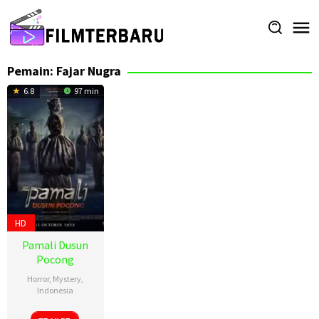
Loncat
ke
konten
Pemain:
Fajar Nugra
6.8
97 min
HD
Pamali Dusun
Pocong
Horror
,
Mystery
,
Indonesia
12
Bobby