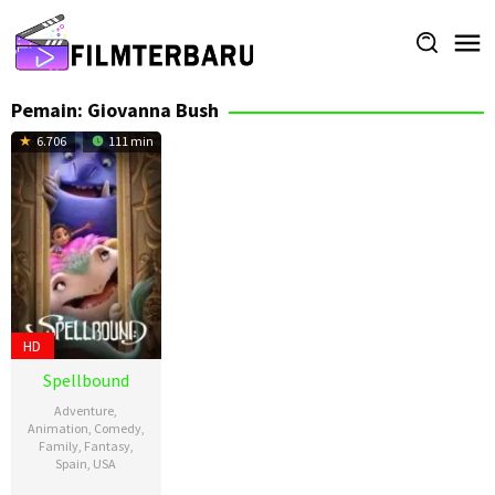
Loncat
ke
konten
Pemain:
Giovanna Bush
6.706
111 min
HD
Spellbound
Adventure
,
Animation
,
Comedy
,
Family
,
Fantasy
,
Spain
,
USA