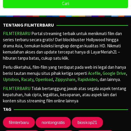
TENTANG FILMTERBARU
FILMTERBARU
Portal streaming terbaik untuk menikmati film dan
series terbaru secara gratis! Dari blockbuster Hollywood hingga
drama Asia, temukan koleksi lengkap dengan kualitas HD. Nikmati
kemudahan akses dan update tercepat hanya di LayarMeriah21 –
hiburan tanpa batas, cukup satu klik.
Perlu diketahui, film-film yang terdapat pada web ini legal dan hanya
berisi tautan menuju situs pihak ketiga seperti
Acefile
,
Google Drive
,
Uptobox
,
Racaty
,
Openload
,
Zippyshare
,
Rapidvideo
, dan lainnya.
FILMTERBARU
Tidak bertanggung jawab atas segala aspek tentang
kepatuhan, hak cipta, legalitas, kesopanan, atau aspek lain dari
konten situs streaming film online lainnya
TAG
filmterbaru
nontongratis
bioskop21