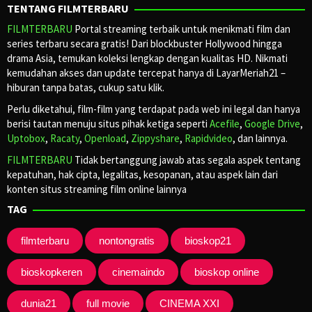
TENTANG FILMTERBARU
FILMTERBARU
Portal streaming terbaik untuk menikmati film dan
series terbaru secara gratis! Dari blockbuster Hollywood hingga
drama Asia, temukan koleksi lengkap dengan kualitas HD. Nikmati
kemudahan akses dan update tercepat hanya di LayarMeriah21 –
hiburan tanpa batas, cukup satu klik.
Perlu diketahui, film-film yang terdapat pada web ini legal dan hanya
berisi tautan menuju situs pihak ketiga seperti
Acefile
,
Google Drive
,
Uptobox
,
Racaty
,
Openload
,
Zippyshare
,
Rapidvideo
, dan lainnya.
FILMTERBARU
Tidak bertanggung jawab atas segala aspek tentang
kepatuhan, hak cipta, legalitas, kesopanan, atau aspek lain dari
konten situs streaming film online lainnya
TAG
filmterbaru
nontongratis
bioskop21
bioskopkeren
cinemaindo
bioskop online
dunia21
full movie
CINEMA XXI