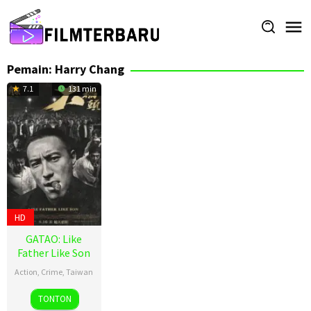
Loncat
ke
konten
Pemain:
Harry Chang
7.1
131 min
HD
GATAO: Like
Father Like Son
Action
,
Crime
,
Taiwan
16
Jui-
TONTON
Aug
Chih