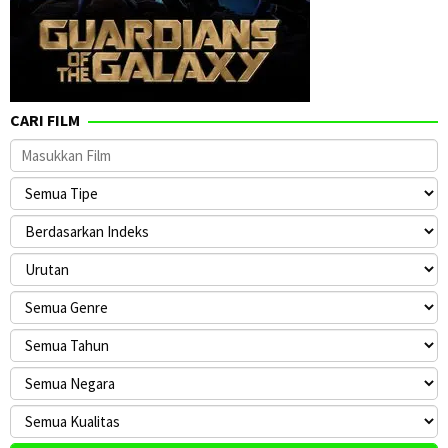
CARI FILM