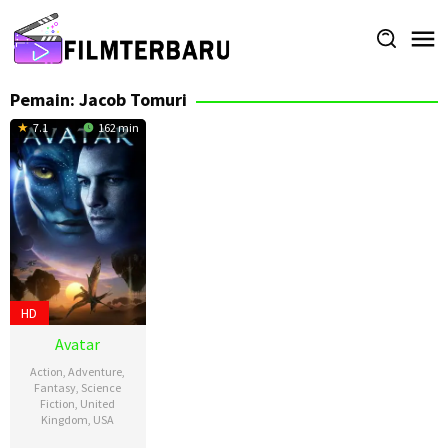
Loncat
ke
konten
Pemain:
Jacob Tomuri
7.1
162 min
HD
Avatar
Action
,
Adventure
,
Fantasy
,
Science
Fiction
,
United
Kingdom
,
USA