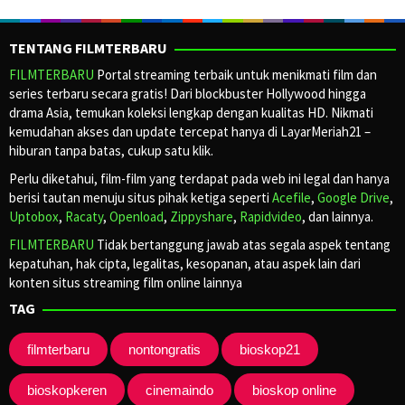
TENTANG FILMTERBARU
FILMTERBARU
Portal streaming terbaik untuk menikmati film dan
series terbaru secara gratis! Dari blockbuster Hollywood hingga
drama Asia, temukan koleksi lengkap dengan kualitas HD. Nikmati
kemudahan akses dan update tercepat hanya di LayarMeriah21 –
hiburan tanpa batas, cukup satu klik.
Perlu diketahui, film-film yang terdapat pada web ini legal dan hanya
berisi tautan menuju situs pihak ketiga seperti
Acefile
,
Google Drive
,
Uptobox
,
Racaty
,
Openload
,
Zippyshare
,
Rapidvideo
, dan lainnya.
FILMTERBARU
Tidak bertanggung jawab atas segala aspek tentang
kepatuhan, hak cipta, legalitas, kesopanan, atau aspek lain dari
konten situs streaming film online lainnya
TAG
filmterbaru
nontongratis
bioskop21
bioskopkeren
cinemaindo
bioskop online