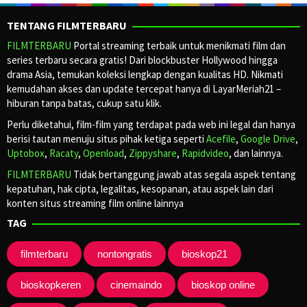
TENTANG FILMTERBARU
FILMTERBARU
Portal streaming terbaik untuk menikmati film dan
series terbaru secara gratis! Dari blockbuster Hollywood hingga
drama Asia, temukan koleksi lengkap dengan kualitas HD. Nikmati
kemudahan akses dan update tercepat hanya di LayarMeriah21 –
hiburan tanpa batas, cukup satu klik.
Perlu diketahui, film-film yang terdapat pada web ini legal dan hanya
berisi tautan menuju situs pihak ketiga seperti
Acefile
,
Google Drive
,
Uptobox
,
Racaty
,
Openload
,
Zippyshare
,
Rapidvideo
, dan lainnya.
FILMTERBARU
Tidak bertanggung jawab atas segala aspek tentang
kepatuhan, hak cipta, legalitas, kesopanan, atau aspek lain dari
konten situs streaming film online lainnya
TAG
filmterbaru
nontongratis
bioskop21
bioskopkeren
cinemaindo
bioskop online