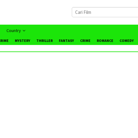
Country
CRIME
MYSTERY
THRILLER
FANTASY
CRIME
ROMANCE
COMEDY