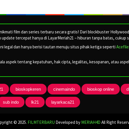
ikmati film dan series terbaru secara gratis! Dari blockbuster Hollywoo
update tercepat hanya di LayarMeriah21 – hiburan tanpa batas, cukup sa
ini legal dan hanya berisi tautan menuju situs pihak ketiga seperti
Acefile
a aspek tentang kepatuhan, hak cipta, legalitas, kesopanan, atau aspek 
21
bioskopkeren
cinemaindo
bioskop online
d
sub indo
lk21
layarkaca21
pyright © 2025.
FILMTERBARU
Developed by
MERIAH4D
All Right Reser