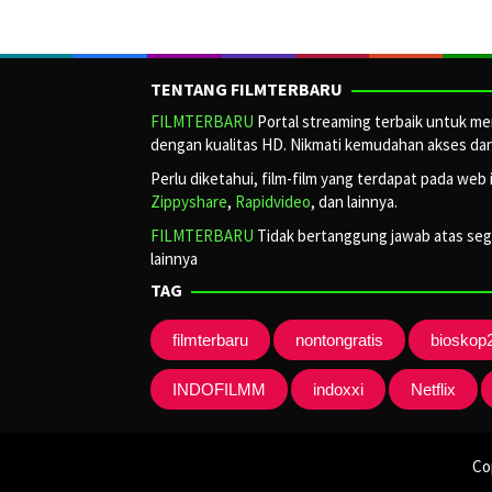
TENTANG FILMTERBARU
FILMTERBARU
Portal streaming terbaik untuk men
dengan kualitas HD. Nikmati kemudahan akses dan 
Perlu diketahui, film-film yang terdapat pada web 
Zippyshare
,
Rapidvideo
, dan lainnya.
FILMTERBARU
Tidak bertanggung jawab atas segal
lainnya
TAG
filmterbaru
nontongratis
bioskop
INDOFILMM
indoxxi
Netflix
Co