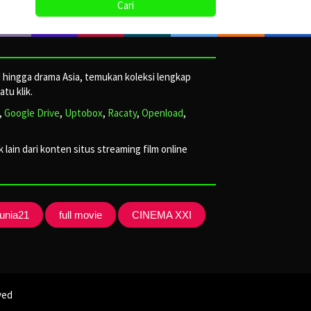
d hingga drama Asia, temukan koleksi lengkap
tu klik.
,
Google Drive
,
Uptobox
,
Racaty
,
Openload
,
lain dari konten situs streaming film online
unia21
full movie
CINEMA XXI
ved