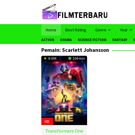
Loncat
ke
konten
Home
Best Rating
Genre
Year
ACTION
DRAMA
SCIENCE FICTION
FANTASY
Pemain:
Scarlett Johansson
8.094
104 min
HD
Transformers One