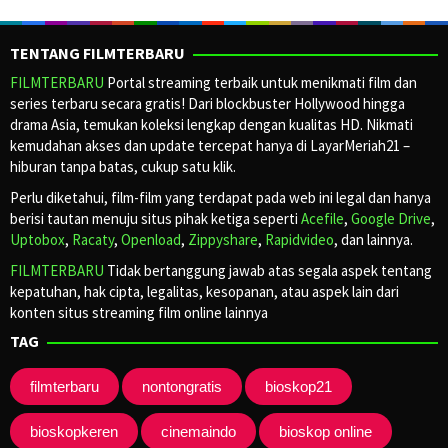
TENTANG FILMTERBARU
FILMTERBARU
Portal streaming terbaik untuk menikmati film dan
series terbaru secara gratis! Dari blockbuster Hollywood hingga
drama Asia, temukan koleksi lengkap dengan kualitas HD. Nikmati
kemudahan akses dan update tercepat hanya di LayarMeriah21 –
hiburan tanpa batas, cukup satu klik.
Perlu diketahui, film-film yang terdapat pada web ini legal dan hanya
berisi tautan menuju situs pihak ketiga seperti
Acefile
,
Google Drive
,
Uptobox
,
Racaty
,
Openload
,
Zippyshare
,
Rapidvideo
, dan lainnya.
FILMTERBARU
Tidak bertanggung jawab atas segala aspek tentang
kepatuhan, hak cipta, legalitas, kesopanan, atau aspek lain dari
konten situs streaming film online lainnya
TAG
filmterbaru
nontongratis
bioskop21
bioskopkeren
cinemaindo
bioskop online