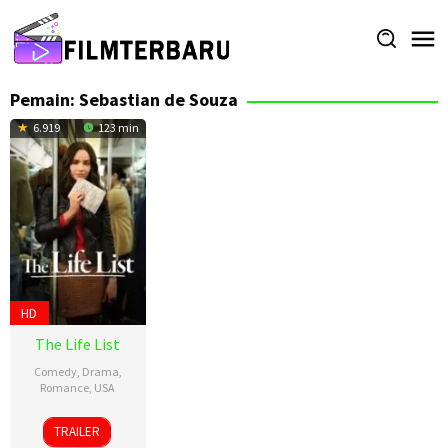
Loncat
ke
konten
Pemain:
Sebastian de Souza
6.919
123 min
HD
The Life List
Comedy
,
Drama
,
Romance
,
USA
27
Adam
TRAILER
Mar
Brooks