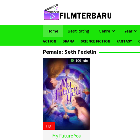
Loncat
ke
konten
Home
Best Rating
Genre
Year
ACTION
DRAMA
SCIENCE FICTION
FANTASY
Pemain:
Seth Fedelin
109 min
HD
My Future You