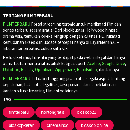
TENTANG FILMTERBARU
FILMTERBARU
Portal streaming terbaik untuk menikmati film dan
series terbaru secara gratis! Dari blockbuster Hollywood hingga
drama Asia, temukan koleksi lengkap dengan kualitas HD. Nikmati
kemudahan akses dan update tercepat hanya di LayarMeriah21 –
hiburan tanpa batas, cukup satu klik.
Perlu diketahui, film-film yang terdapat pada web ini legal dan hanya
berisi tautan menuju situs pihak ketiga seperti
Acefile
,
Google Drive
,
Uptobox
,
Racaty
,
Openload
,
Zippyshare
,
Rapidvideo
, dan lainnya.
FILMTERBARU
Tidak bertanggung jawab atas segala aspek tentang
kepatuhan, hak cipta, legalitas, kesopanan, atau aspek lain dari
konten situs streaming film online lainnya
TAG
filmterbaru
nontongratis
bioskop21
bioskopkeren
cinemaindo
bioskop online