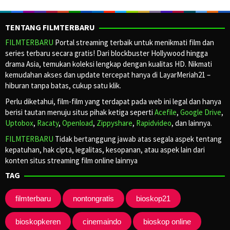
TENTANG FILMTERBARU
FILMTERBARU
Portal streaming terbaik untuk menikmati film dan
series terbaru secara gratis! Dari blockbuster Hollywood hingga
drama Asia, temukan koleksi lengkap dengan kualitas HD. Nikmati
kemudahan akses dan update tercepat hanya di LayarMeriah21 –
hiburan tanpa batas, cukup satu klik.
Perlu diketahui, film-film yang terdapat pada web ini legal dan hanya
berisi tautan menuju situs pihak ketiga seperti
Acefile
,
Google Drive
,
Uptobox
,
Racaty
,
Openload
,
Zippyshare
,
Rapidvideo
, dan lainnya.
FILMTERBARU
Tidak bertanggung jawab atas segala aspek tentang
kepatuhan, hak cipta, legalitas, kesopanan, atau aspek lain dari
konten situs streaming film online lainnya
TAG
filmterbaru
nontongratis
bioskop21
bioskopkeren
cinemaindo
bioskop online