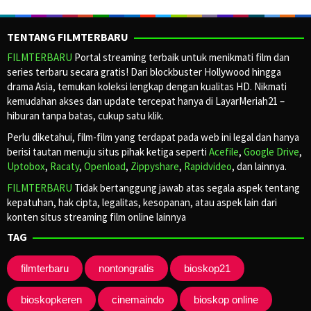
TENTANG FILMTERBARU
FILMTERBARU
Portal streaming terbaik untuk menikmati film dan
series terbaru secara gratis! Dari blockbuster Hollywood hingga
drama Asia, temukan koleksi lengkap dengan kualitas HD. Nikmati
kemudahan akses dan update tercepat hanya di LayarMeriah21 –
hiburan tanpa batas, cukup satu klik.
Perlu diketahui, film-film yang terdapat pada web ini legal dan hanya
berisi tautan menuju situs pihak ketiga seperti
Acefile
,
Google Drive
,
Uptobox
,
Racaty
,
Openload
,
Zippyshare
,
Rapidvideo
, dan lainnya.
FILMTERBARU
Tidak bertanggung jawab atas segala aspek tentang
kepatuhan, hak cipta, legalitas, kesopanan, atau aspek lain dari
konten situs streaming film online lainnya
TAG
filmterbaru
nontongratis
bioskop21
bioskopkeren
cinemaindo
bioskop online