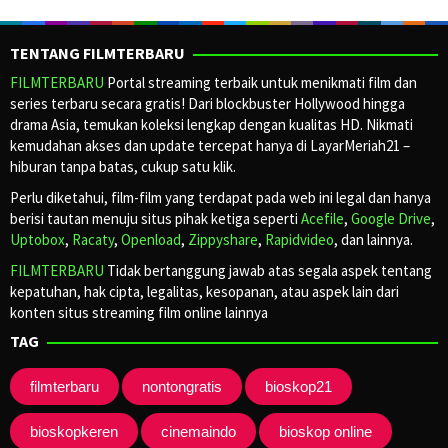
TENTANG FILMTERBARU
FILMTERBARU
Portal streaming terbaik untuk menikmati film dan
series terbaru secara gratis! Dari blockbuster Hollywood hingga
drama Asia, temukan koleksi lengkap dengan kualitas HD. Nikmati
kemudahan akses dan update tercepat hanya di LayarMeriah21 –
hiburan tanpa batas, cukup satu klik.
Perlu diketahui, film-film yang terdapat pada web ini legal dan hanya
berisi tautan menuju situs pihak ketiga seperti
Acefile
,
Google Drive
,
Uptobox
,
Racaty
,
Openload
,
Zippyshare
,
Rapidvideo
, dan lainnya.
FILMTERBARU
Tidak bertanggung jawab atas segala aspek tentang
kepatuhan, hak cipta, legalitas, kesopanan, atau aspek lain dari
konten situs streaming film online lainnya
TAG
filmterbaru
nontongratis
bioskop21
bioskopkeren
cinemaindo
bioskop online