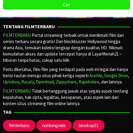
TENTANG FILMTERBARU
FILMTERBARU
Portal streaming terbaik untuk menikmati film dan
series terbaru secara gratis! Dari blockbuster Hollywood hingga
drama Asia, temukan koleksi lengkap dengan kualitas HD. Nikmati
kemudahan akses dan update tercepat hanya di LayarMeriah21 –
hiburan tanpa batas, cukup satu klik.
Perlu diketahui, film-film yang terdapat pada web ini legal dan hanya
berisi tautan menuju situs pihak ketiga seperti
Acefile
,
Google Drive
,
Uptobox
,
Racaty
,
Openload
,
Zippyshare
,
Rapidvideo
, dan lainnya.
FILMTERBARU
Tidak bertanggung jawab atas segala aspek tentang
kepatuhan, hak cipta, legalitas, kesopanan, atau aspek lain dari
konten situs streaming film online lainnya
TAG
filmterbaru
nontongratis
bioskop21