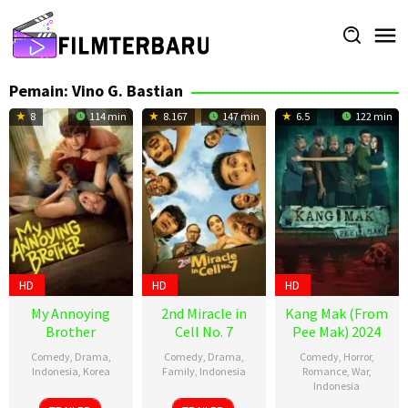
Loncat
ke
konten
Pemain:
Vino G. Bastian
8
114 min
8.167
147 min
6.5
122 min
HD
HD
HD
My Annoying
2nd Miracle in
Kang Mak (From
Brother
Cell No. 7
Pee Mak) 2024
Comedy
,
Drama
,
Comedy
,
Drama
,
Comedy
,
Horror
,
Indonesia
,
Korea
Family
,
Indonesia
Romance
,
War
,
Indonesia
24
Dinna
25
Herwin