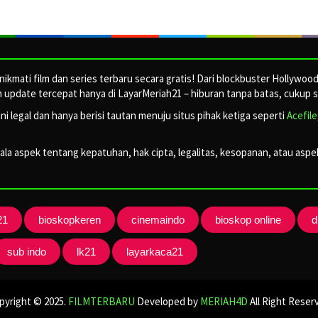
ikmati film dan series terbaru secara gratis! Dari blockbuster Hollywoo
update tercepat hanya di LayarMeriah21 – hiburan tanpa batas, cukup sa
ini legal dan hanya berisi tautan menuju situs pihak ketiga seperti
Acefile
a aspek tentang kepatuhan, hak cipta, legalitas, kesopanan, atau aspek 
21
bioskopkeren
cinemaindo
bioskop online
d
sub indo
lk21
layarkaca21
pyright © 2025.
FILMTERBARU
Developed by
MERIAH4D
All Right Reser