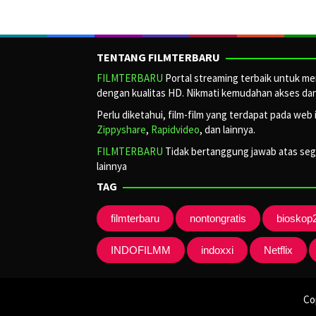
TENTANG FILMTERBARU
FILMTERBARU
Portal streaming terbaik untuk men
dengan kualitas HD. Nikmati kemudahan akses dan 
Perlu diketahui, film-film yang terdapat pada web 
Zippyshare
,
Rapidvideo
, dan lainnya.
FILMTERBARU
Tidak bertanggung jawab atas segal
lainnya
TAG
filmterbaru
nontongratis
bioskop
INDOFILMM
indoxxi
Netflix
Co