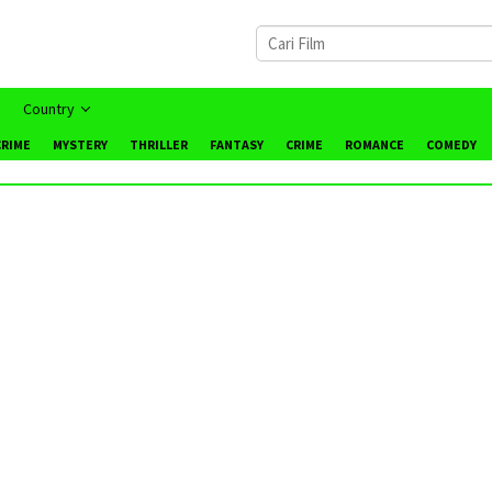
Country
CRIME
MYSTERY
THRILLER
FANTASY
CRIME
ROMANCE
COMEDY