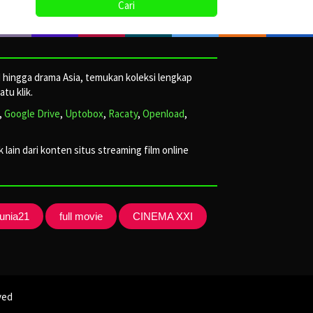
d hingga drama Asia, temukan koleksi lengkap
tu klik.
,
Google Drive
,
Uptobox
,
Racaty
,
Openload
,
lain dari konten situs streaming film online
unia21
full movie
CINEMA XXI
ved