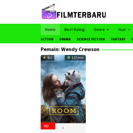
Loncat
ke
konten
Home
Best Rating
Genre
Year
ACTION
DRAMA
SCIENCE FICTION
FANTASY
Pemain:
Wendy Crewson
8.1
117 min
Cam
HD
,