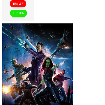
10
James
TRAILER
Dec
Cameron
2009
TONTON