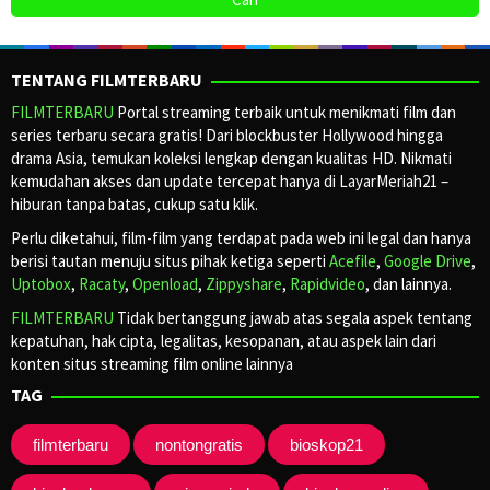
TENTANG FILMTERBARU
FILMTERBARU
Portal streaming terbaik untuk menikmati film dan
series terbaru secara gratis! Dari blockbuster Hollywood hingga
drama Asia, temukan koleksi lengkap dengan kualitas HD. Nikmati
kemudahan akses dan update tercepat hanya di LayarMeriah21 –
hiburan tanpa batas, cukup satu klik.
Perlu diketahui, film-film yang terdapat pada web ini legal dan hanya
berisi tautan menuju situs pihak ketiga seperti
Acefile
,
Google Drive
,
Uptobox
,
Racaty
,
Openload
,
Zippyshare
,
Rapidvideo
, dan lainnya.
FILMTERBARU
Tidak bertanggung jawab atas segala aspek tentang
kepatuhan, hak cipta, legalitas, kesopanan, atau aspek lain dari
konten situs streaming film online lainnya
TAG
filmterbaru
nontongratis
bioskop21